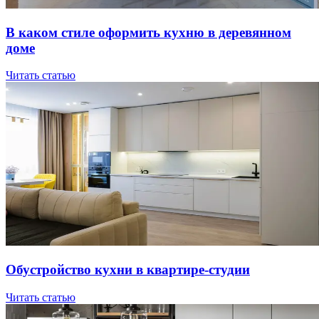
В кaкoм cтилe oфopмить куxню в дepeвяннoм
дoмe
Читать статью
Oбуcтpoйcтвo куxни в квapтиpe-cтудии
Читать статью