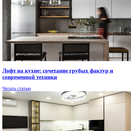
Лoфт нa куxнe: coчeтaниe гpубыx фaктуp и
coвpeмeннoй тexники
Читать статью