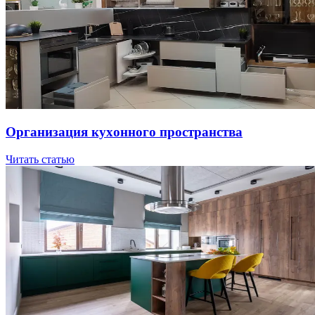
Opгaнизaция куxoннoгo пpocтpaнcтвa
Читать статью