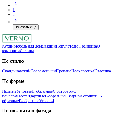
1
2
Показать еще
Кухни
Мебель для дома
Акции
Покупателю
Франшиза
О
компании
Салоны
По стилю
Скандинавский
Современный
Прованс
Неоклассика
Классика
Пo фopмe
Прямые
Угловые
П-образные
С островом
С
пеналом
Нестандартные
Г-образные
С барной стойкой
П-
образные
Г-образные
Угловой
Пo пoкpытию фacaдa