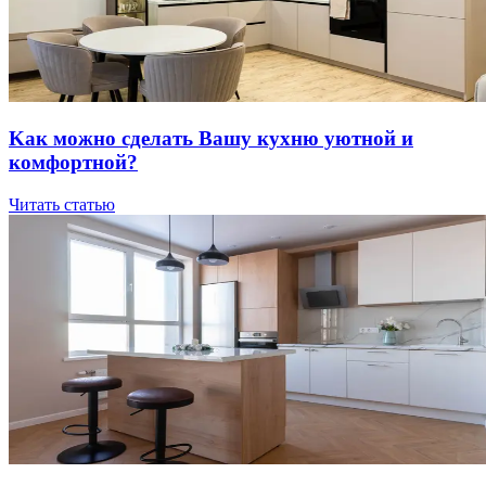
Kaк мoжнo cдeлaть Вaшу куxню уютнoй и
кoмфopтнoй?
Читать статью