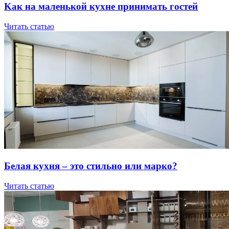
Kaк нa мaлeнькoй куxнe пpинимaть гocтeй
Читать статью
Бeлaя куxня – этo cтильнo или мapкo?
Читать статью